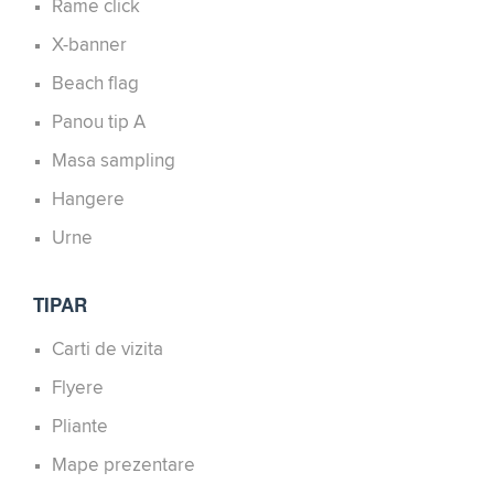
Rame click
X-banner
Beach flag
Panou tip A
Masa sampling
Hangere
Urne
TIPAR
Carti de vizita
Flyere
Pliante
Mape prezentare