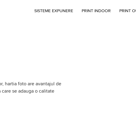
SISTEME EXPUNERE
PRINT INDOOR
PRINT 
r, hartia foto are avantajul de
la care se adauga o calitate