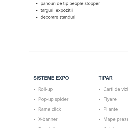
panouri de tip people stopper
targuri, expozitii
decorare standuri
SISTEME EXPO
TIPAR
Roll-up
Carti de viz
Pop-up spider
Flyere
Rame click
Pliante
X-banner
Mape prez