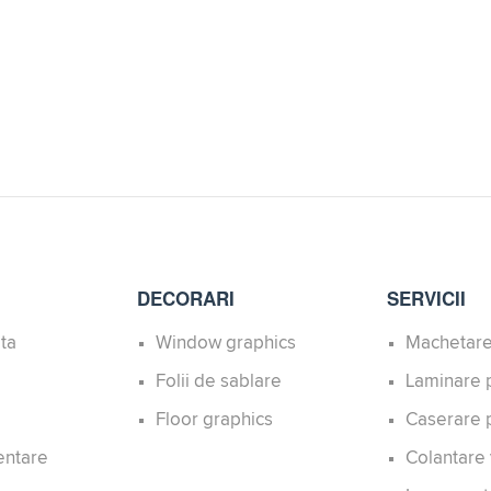
DECORARI
SERVICII
ita
Window graphics
Machetare
Folii de sablare
Laminare p
Floor graphics
Caserare p
entare
Colantare 