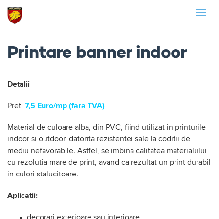
Skip
Togg
to
navig
content
Printare banner indoor
Detalii
Pret:
7,5 Euro/mp (fara TVA)
Material de culoare alba, din PVC, fiind utilizat in printurile
indoor si outdoor, datorita rezistentei sale la coditii de
mediu nefavorabile. Astfel, se imbina calitatea materialului
cu rezolutia mare de print, avand ca rezultat un print durabil
in culori stalucitoare.
Aplicatii:
decorari exterioare sau interioare