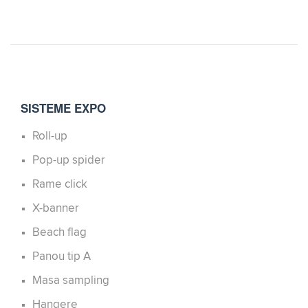
SISTEME EXPO
Roll-up
Pop-up spider
Rame click
X-banner
Beach flag
Panou tip A
Masa sampling
Hangere