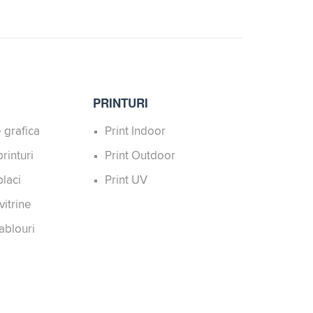
PRINTURI
 grafica
Print Indoor
rinturi
Print Outdoor
laci
Print UV
vitrine
ablouri