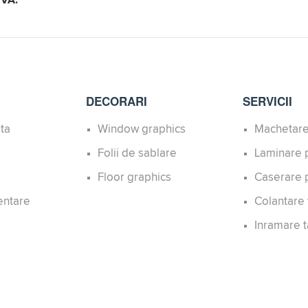
DECORARI
SERVICII
ita
Window graphics
Machetare
Folii de sablare
Laminare p
Floor graphics
Caserare p
entare
Colantare 
Inramare t