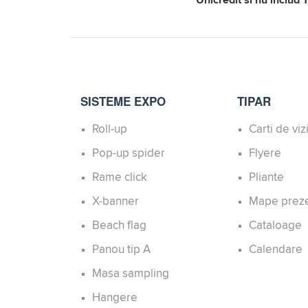
SISTEME EXPO
TIPAR
Roll-up
Carti de viz
Pop-up spider
Flyere
Rame click
Pliante
X-banner
Mape prez
Beach flag
Cataloage
Panou tip A
Calendare
Masa sampling
Hangere