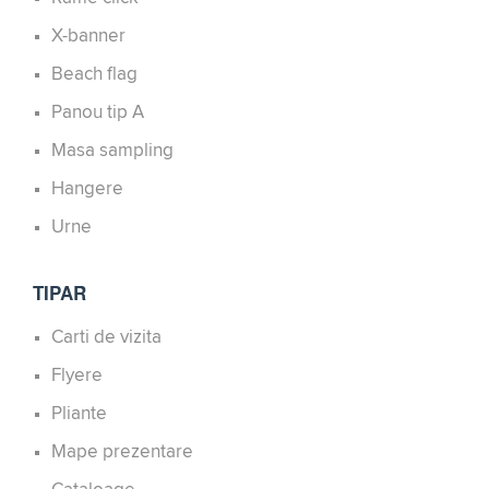
X-banner
Beach flag
Panou tip A
Masa sampling
Hangere
Urne
TIPAR
Carti de vizita
Flyere
Pliante
Mape prezentare