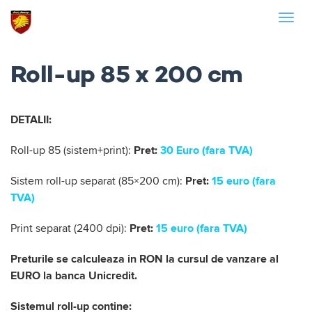
Skip
Togg
to
navig
content
Roll-up 85 x 200 cm
DETALII:
Roll-up 85 (sistem+print):
Pret:
30 Euro (fara TVA)
Sistem roll-up separat (85×200 cm):
Pret:
15 euro (fara
TVA)
Print separat (2400 dpi):
Pret:
15 euro (fara TVA)
Preturile se calculeaza in RON la cursul de vanzare al
EURO la banca Unicredit.
Sistemul roll-up contine: